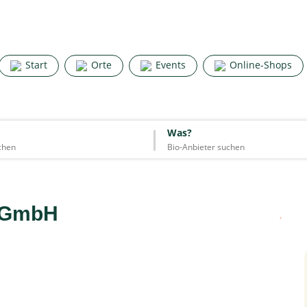
Search for good stuff
Start
Orte
Events
Online-Shops
Start
Orte
Events
Online-Shops
Was?
Was?
Essen & Trinken
Unterkünfte
Mode
Wohnen
Lifestyle
h GmbH