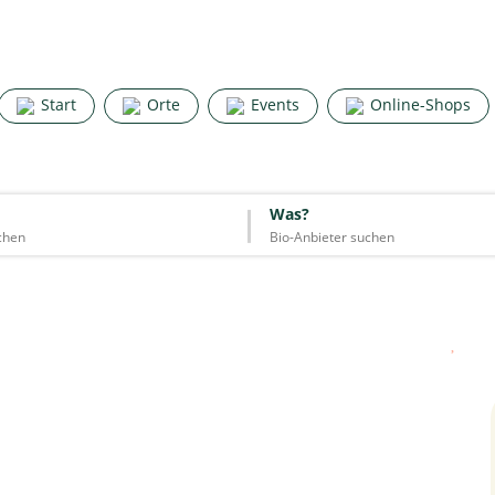
Search for good stuff
Start
Orte
Events
Online-Shops
Start
Orte
Events
Online-Shops
Was?
Was?
Essen & Trinken
Unterkünfte
Mode
Wohnen
Lifestyle
Quelle: Google