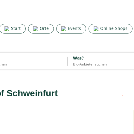
Search for good stuff
Start
Orte
Events
Online-Shops
Start
Orte
Events
Online-Shops
Was?
Was?
Essen & Trinken
Unterkünfte
Mode
Wohnen
Lifestyle
f Schweinfurt
Quelle: Google