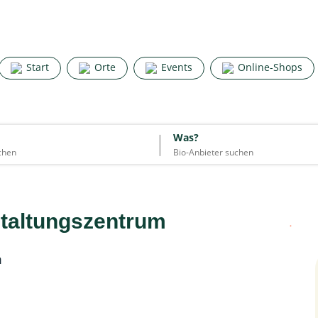
Search for good stuff
Start
Orte
Events
Online-Shops
Start
Orte
Events
Online-Shops
Was?
Was?
Essen & Trinken
Unterkünfte
Mode
Wohnen
Lifestyle
staltungszentrum
Quelle: Google