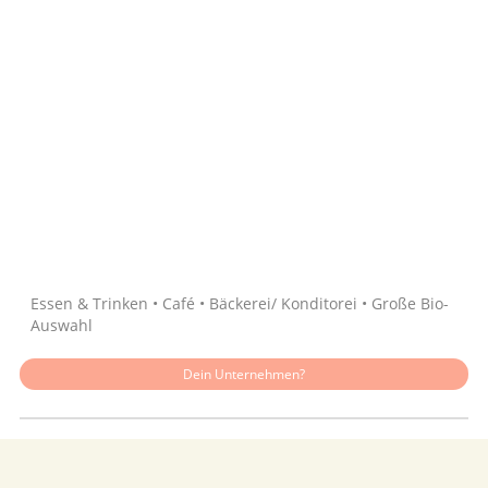
Quelle: Google
Essen & Trinken • Café • Bäckerei/ Konditorei • Große Bio-
Auswahl
Dein Unternehmen?