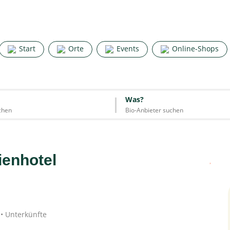
Search for good stuff
Start
Orte
Events
Online-Shops
Start
Orte
Events
Online-Shops
Was?
Was?
Essen & Trinken
Unterkünfte
Mode
Wohnen
Lifestyle
ienhotel
 • Unterkünfte