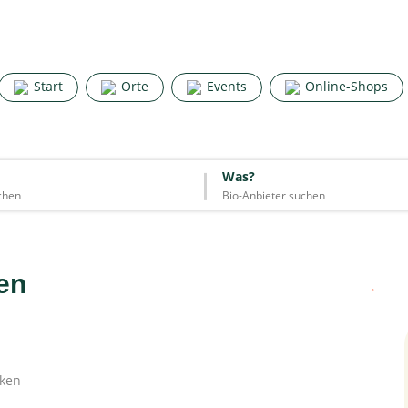
Search for good stuff
Start
Orte
Events
Online-Shops
Start
Orte
Events
Online-Shops
Was?
Was?
Essen & Trinken
Unterkünfte
Mode
Wohnen
Lifestyle
en
nken