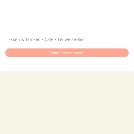
Quelle: Google
Essen & Trinken • Café • Teilweise Bio
Dein Unternehmen?