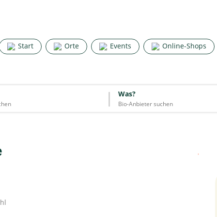
Search for good stuff
Start
Orte
Events
Online-Shops
Start
Orte
Events
Online-Shops
Was?
Was?
Essen & Trinken
Unterkünfte
Mode
Wohnen
Lifestyle
e
Quelle: Google
hl