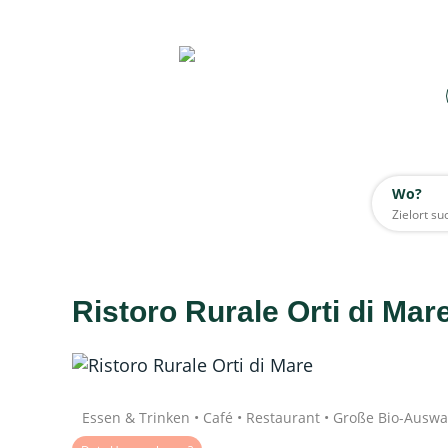
Wo?
Wo?
Alle
Ristoro Rurale Orti di Mar
Daten werden geladen
Quelle: Google
Essen & Trinken • Café • Restaurant • Große Bio-Auswa