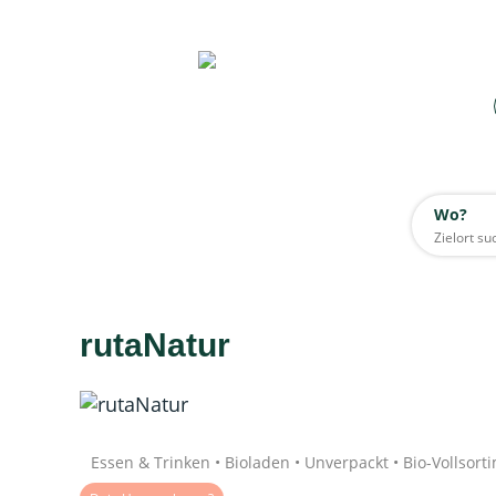
Wo?
Wo?
Alle
rutaNatur
Daten werden geladen
Quelle: Google
Essen & Trinken • Bioladen • Unverpackt • Bio-Vollsort