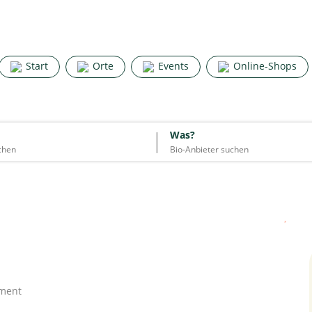
Search for good stuff
Start
Orte
Events
Online-Shops
Start
Orte
Events
Online-Shops
Was?
Was?
Essen & Trinken
Unterkünfte
Mode
Wohnen
Lifestyle
Quelle: Google
iment