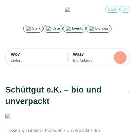
×
Login
EN
Search for good stuff
Start
Orte
Events
E-Shops
Start
Orte
Events
E-Shops
Wo?
Was?
Wo?
Was?
Alle
Essen & Trinken
Unterkünfte
Mode
Wohnen
Lifestyle
Kinder
Schüttgut e.K. – bio und
Daten werden geladen
unverpackt
Essen & Trinken • Bioladen • Unverpackt • Bio-