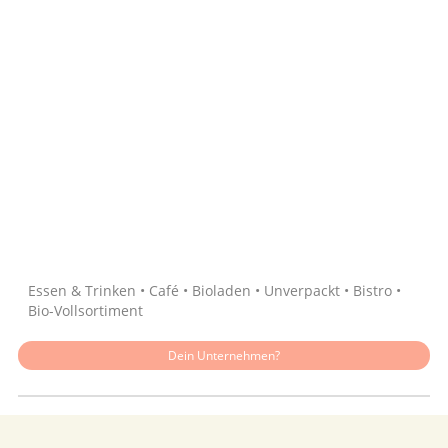
Quelle: Google
Essen & Trinken • Café • Bioladen • Unverpackt • Bistro •
Bio-Vollsortiment
Dein Unternehmen?