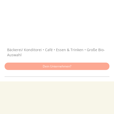
Quelle: Google
Bäckerei/ Konditorei • Café • Essen & Trinken • Große Bio-
Auswahl
Dein Unternehmen?