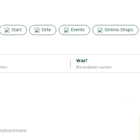
Search for good stuff
Start
Orte
Events
Online-Shops
Start
Orte
Events
Online-Shops
Was?
Was?
Essen & Trinken
Unterkünfte
Mode
Wohnen
Lifestyle
Quelle: Google
Vollsortiment