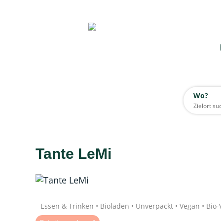
Wo?
Wo?
Alle
Tante LeMi
Daten werden geladen
Quelle: Google
Essen & Trinken • Bioladen • Unverpackt • Vegan • Bio-