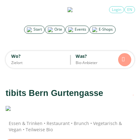
×
Login
EN
Search for good stuff
Start
Orte
Events
E-Shops
Start
Orte
Events
E-Shops
Wo?
Was?
Wo?
Was?
Alle
Essen & Trinken
Unterkünfte
Mode
Wohnen
Lifestyle
Kinder
tibits Bern Gurtengasse
Daten werden geladen
Essen & Trinken • Restaurant • Brunch • Vegetarisch &
Vegan • Teilweise Bio