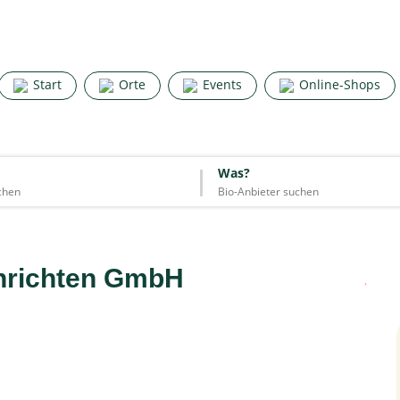
Search for good stuff
Start
Orte
Events
Online-Shops
Start
Orte
Events
Online-Shops
Was?
Was?
Essen & Trinken
Unterkünfte
Mode
Wohnen
Lifestyle
inrichten GmbH
Quelle: Google