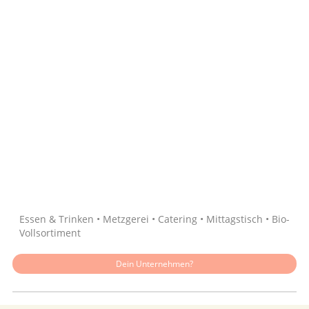
Quelle: Google
Essen & Trinken • Metzgerei • Catering • Mittagstisch • Bio-
Vollsortiment
Dein Unternehmen?