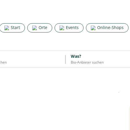
Search for good stuff
Start
Orte
Events
Online-Shops
Start
Orte
Events
Online-Shops
Was?
Was?
Essen & Trinken
Unterkünfte
Mode
Wohnen
Lifestyle
Quelle: Google