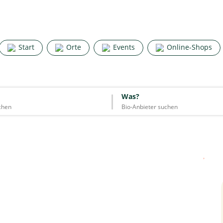
Search for good stuff
Start
Orte
Events
Online-Shops
Start
Orte
Events
Online-Shops
Was?
Was?
Essen & Trinken
Unterkünfte
Mode
Wohnen
Lifestyle
Quelle: Google