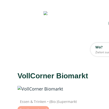
Wo?
Wo?
Alle
VollCorner Biomarkt
Daten werden geladen
Essen & Trinken • (Bio-)Supermarkt