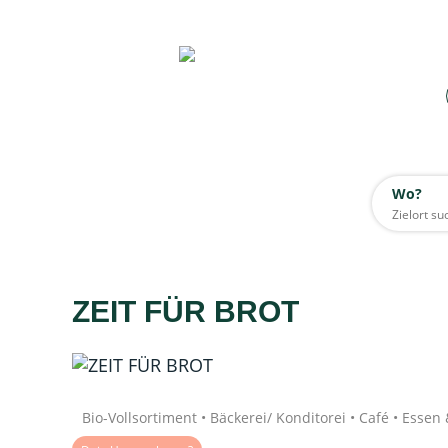
Wo?
Wo?
Alle
ZEIT FÜR BROT
Daten werden geladen
Quelle: Google
Bio-Vollsortiment • Bäckerei/ Konditorei • Café • Essen