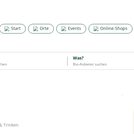
Search for good stuff
Start
Orte
Events
Online-Shops
Start
Orte
Events
Online-Shops
Was?
Was?
Essen & Trinken
Unterkünfte
Mode
Wohnen
Lifestyle
Quelle: Google
 & Trinken