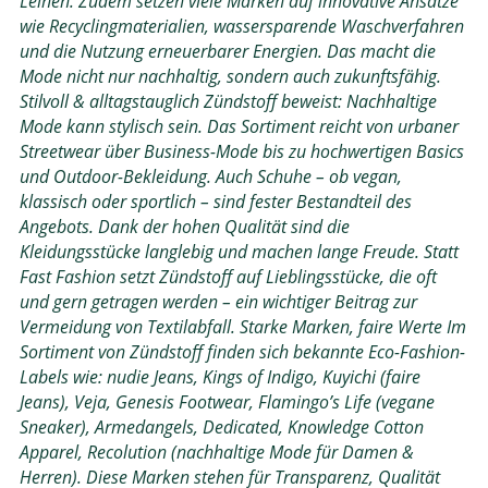
Leinen. Zudem setzen viele Marken auf innovative Ansätze
wie Recyclingmaterialien, wassersparende Waschverfahren
und die Nutzung erneuerbarer Energien. Das macht die
Mode nicht nur nachhaltig, sondern auch zukunftsfähig.
Stilvoll & alltagstauglich Zündstoff beweist: Nachhaltige
Mode kann stylisch sein. Das Sortiment reicht von urbaner
Streetwear über Business-Mode bis zu hochwertigen Basics
und Outdoor-Bekleidung. Auch Schuhe – ob vegan,
klassisch oder sportlich – sind fester Bestandteil des
Angebots. Dank der hohen Qualität sind die
Kleidungsstücke langlebig und machen lange Freude. Statt
Fast Fashion setzt Zündstoff auf Lieblingsstücke, die oft
und gern getragen werden – ein wichtiger Beitrag zur
Vermeidung von Textilabfall. Starke Marken, faire Werte Im
Sortiment von Zündstoff finden sich bekannte Eco-Fashion-
Labels wie: nudie Jeans, Kings of Indigo, Kuyichi (faire
Jeans), Veja, Genesis Footwear, Flamingo’s Life (vegane
Sneaker), Armedangels, Dedicated, Knowledge Cotton
Apparel, Recolution (nachhaltige Mode für Damen &
Herren). Diese Marken stehen für Transparenz, Qualität