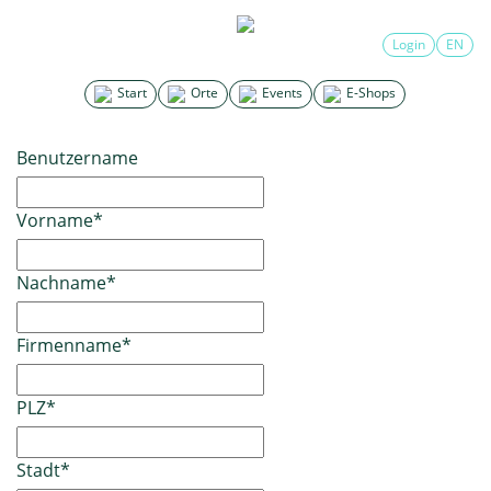
Login
EN
Start
Orte
Events
E-Shops
Benutzername
Vorname
*
Nachname
*
Firmenname
*
PLZ
*
Stadt
*