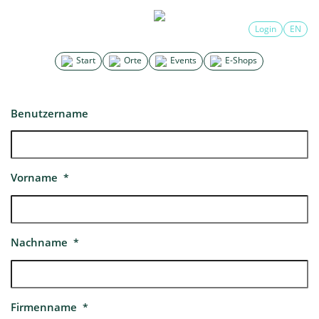
Login
EN
Start
Orte
Events
E-Shops
Benutzername
Vorname
*
Nachname
*
Firmenname
*