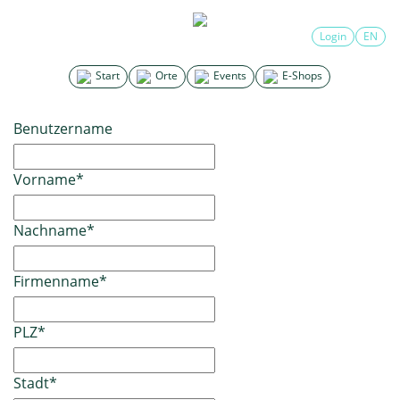
Login
EN
Start
Orte
Events
E-Shops
Benutzername
Vorname
*
Nachname
*
Firmenname
*
PLZ
*
Stadt
*